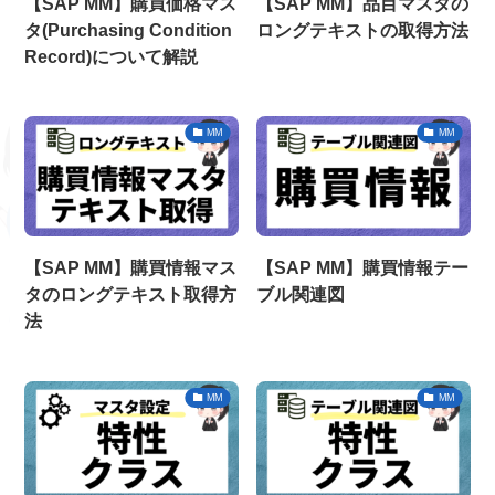
【SAP MM】購買価格マス
【SAP MM】品目マスタの
タ(Purchasing Condition
ロングテキストの取得方法
Record)について解説
MM
MM
【SAP MM】購買情報マス
【SAP MM】購買情報テー
タのロングテキスト取得方
ブル関連図
法
MM
MM