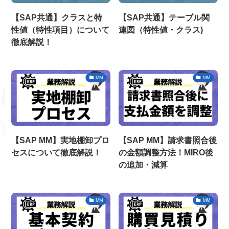
【SAP共通】クラスと特
【SAP共通】テーブル関
性値（特性項目）について
連図（特性値・クラス)
徹底解説！
MM
MM
【SAP MM】実地棚卸プロ
【SAP MM】請求書照合後
セスについて徹底解説！
の金額調整方法！MIRO後
の追加・減算
MM
MM