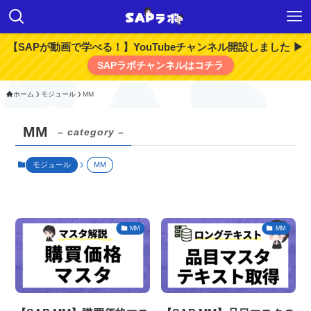
【SAPが動画で学べる！】YouTubeチャンネル開設しました ▶
SAPラボチャンネルはコチラ
ホーム
モジュール
MM
MM
– category –
モジュール
MM
MM
MM