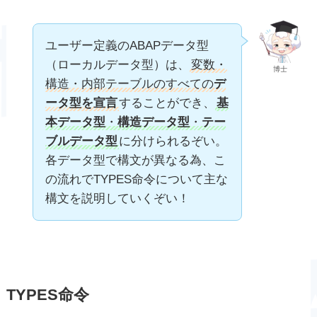
ユーザー定義のABAPデータ型
（ローカルデータ型）は、
変数・
博士
構造・内部テーブルのすべての
デ
ータ型を宣言
することができ、
基
本データ型
・
構造データ型
・
テー
ブルデータ型
に分けられるぞい。
各データ型で構文が異なる為、こ
の流れでTYPES命令について主な
構文を説明していくぞい！
TYPES命令