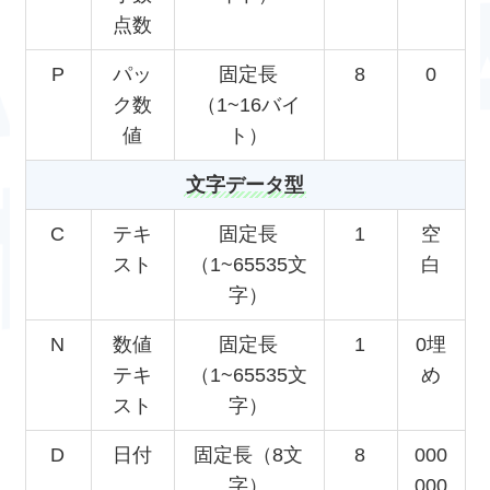
点数
P
パッ
固定長
8
0
ク数
（1~16バイ
値
ト）
文字データ型
C
テキ
固定長
1
空
スト
（1~65535文
白
字）
N
数値
固定長
1
0埋
テキ
（1~65535文
め
スト
字）
D
日付
固定長（8文
8
000
字）
000