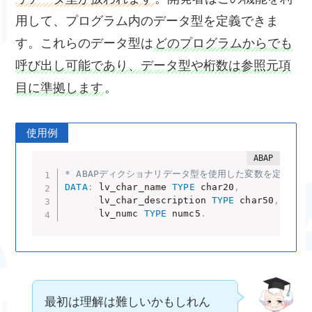
用して、プログラム内のデータ型を定義できま
す。これらのデータ型は
どのプログラムからでも
呼び出し可能であり、データ型や桁数は参照元項
目に準拠します
。
使用例
* ABAPディクショナリデータ型を使用した変数を定義
DATA
:
 lv_char_name 
TYPE
 char20
,
"
      lv_char_description 
TYPE
 char50
,
"
      lv_numc 
TYPE
 numc5
.
"
最初は理解は難しいかもしれん