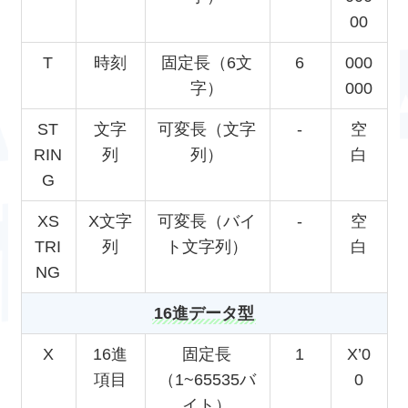
00
T
時刻
固定長（6文
6
000
字）
000
ST
文字
可変長（文字
‐
空
RIN
列
列）
白
G
XS
X文字
可変長（バイ
‐
空
TRI
列
ト文字列）
白
NG
16進データ型
X
16進
固定長
1
X’0
項目
（1~65535バ
0
イト）