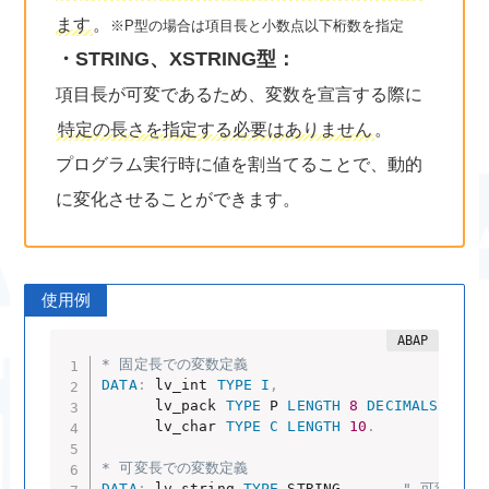
ます
。
※P型の場合は項目長と小数点以下桁数を指定
・STRING、XSTRING型：
項目長が可変であるため、変数を宣言する際に
特定の長さを指定する必要はありません
。
プログラム実行時に値を割当てることで、動的
に変化させることができます。
使用例
* 固定長での変数定義
DATA
:
 lv_int 
TYPE
I
,
      lv_pack 
TYPE
 P 
LENGTH
8
DECIMALS
2
,
      lv_char 
TYPE
C
LENGTH
10
.
* 可変長での変数定義
DATA
:
 lv_string 
TYPE
 STRING
,
" 可変長文字