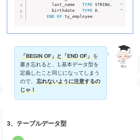
         last_name   
TYPE
 STRING
,
" 従業員
         birthdate   
TYPE
 D
,
" 従業員
END
OF
 ty_employee
.
「BEGIN OF」と「END OF」
を
書き忘れると、1,基本データ型を
博士
定義したこと同じになってしまう
ので、
忘れないように注意するの
じゃ！
3、テーブルデータ型