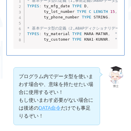
* 基本データ型の定義（1,事前定義のABAPデータ型）
TYPES
:
 ty_mfg_date 
TYPE
 D
,
"
       ty_lot_number 
TYPE
C
LENGTH
15
,
"
       ty_phone_number 
TYPE
 STRING
.
"
* 基本データ型の定義（2,ABAPディクショナリデータ型）
TYPES
:
 ty_material 
TYPE
 MARA
-
MATNR
,
" MAR
       ty_customer 
TYPE
 KNA1
-
KUNNR
.
" KNA
プログラム内でデータ型を使いま
わす場合や、意味を持たせたい場
博士
合に使用するぞい！
もし使いまわす必要がない場合に
は後述の
DATA命令
だけでも事足
りるぞい！