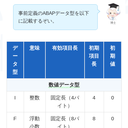
事前定義のABAPデータ型を以下
に記載するぞい。
博士
デ
意味
有効項目長
初期
初
ー
項目
期
タ
長
値
型
数値データ型
I
整数
固定長（4バ
4
0
イト）
F
浮動
固定長（8バ
8
0
小数
イト）