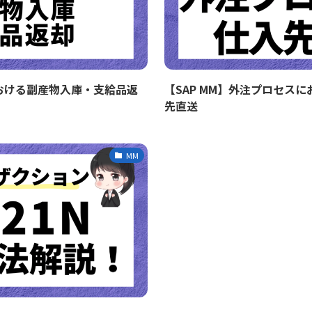
おける副産物入庫・支給品返
【SAP MM】外注プロセス
先直送
MM