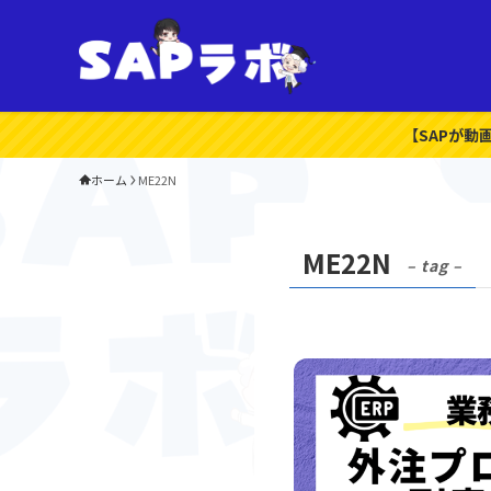
【SAPが動
ホーム
ME22N
ME22N
– tag –