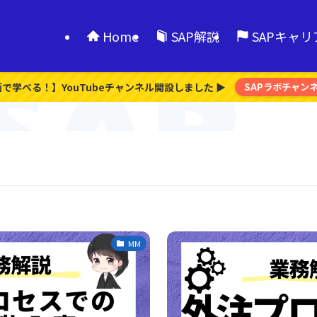
Home
SAP解説
SAPキャ
画で学べる！】YouTubeチャンネル開設しました ▶
SAPラボチャン
MM