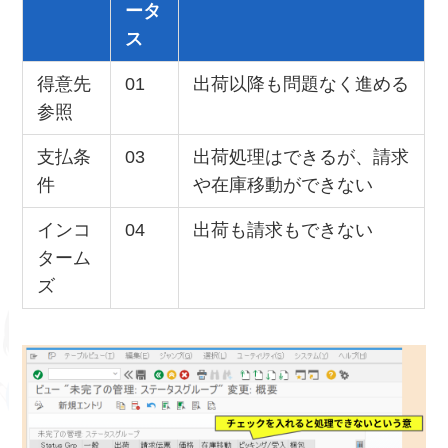
ータ
ス
得意先
01
出荷以降も問題なく進める
参照
支払条
03
出荷処理はできるが、請求
件
や在庫移動ができない
インコ
04
出荷も請求もできない
ターム
ズ