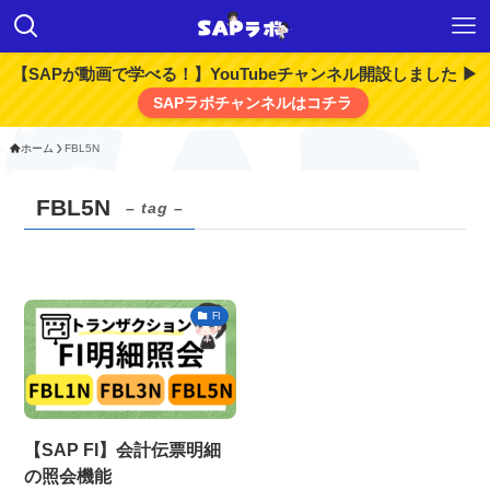
【SAPが動画で学べる！】YouTubeチャンネル開設しました ▶
SAPラボチャンネルはコチラ
ホーム
FBL5N
FBL5N
– tag –
FI
【SAP FI】会計伝票明細
の照会機能