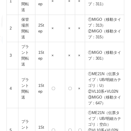
1
×
×
×
間転
ep
プ：311）
送
保管
①MIGO（移動タイ
場所
2St
プ：313）
2
×
×
×
間転
ep
②MIGO（移動タイ
送
プ：315）
プラ
ント
1St
①MIGO（移動タイ
3
×
×
×
間転
ep
プ：301）
送
①ME21N（伝票タ
プラ
イプ：UB/明細カテ
ント
1St
ゴリ：U）
4
〇
〇
×
間転
ep
②VL10系+VL02N
送
③MIGO（移動タイ
プ：647）
①ME21N（伝票タ
イプ：UB/明細カテ
プラ
ゴリ：空白）
ント
1St
5
〇
〇
〇
②VL10系+VL02N