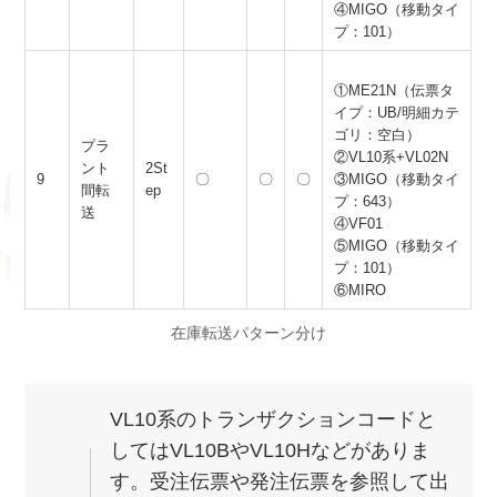
④MIGO（移動タイ
プ：101）
①ME21N（伝票タ
イプ：UB/明細カテ
ゴリ：空白）
プラ
②VL10系+VL02N
ント
2St
9
〇
〇
〇
③MIGO（移動タイ
間転
ep
プ：643）
送
④VF01
⑤MIGO（移動タイ
プ：101）
⑥MIRO
在庫転送パターン分け
VL10系のトランザクションコードと
してはVL10BやVL10Hなどがありま
す。受注伝票や発注伝票を参照して出