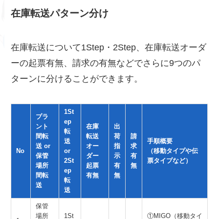
在庫転送パターン分け
在庫転送について1Step・2Step、在庫転送オーダ
ーの起票有無、請求の有無などでさらに9つのパ
ターンに分けることができます。
1St
プラ
ep
ント
在庫
出
転
間転
転送
荷
請
送
手順概要
送 or
オー
指
求
No
or
（移動タイプや伝
保管
ダー
示
有
2St
票タイプなど）
場所
起票
有
無
ep
間転
有無
無
転
送
送
保管
場所
1St
①MIGO（移動タイ