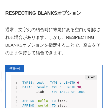
RESPECTING BLANKS
オプション
通常、文字列の結合時に末尾にある空白が削除さ
れる場合があります。しかし、RESPECTING
BLANKSオプションを指定することで、空白をそ
のまま保持して結合できます。
使用例
TYPES
:
text
TYPE
c
LENGTH
6
.
DATA
:
result
TYPE
c
LENGTH
30
,
       itab   
TYPE
TABLE
OF
text
.
APPEND
'Hello'
TO
 itab
.
APPEND
'world'
TO
 itab
.