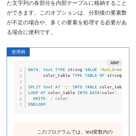
た文字列の各部分を内部テーブルに格納すること
ができます。このオプションは、分割後の要素数
が不定の場合や、多くの要素を処理する必要があ
る場合に便利です。
使用例
DATA
:
text
TYPE
 string 
VALUE
'Red;Green;Blu
      color_table 
TYPE
TABLE
OF
 string 
WITH
SPLIT
text
AT
';'
INTO
TABLE
 color_table
.
LOOP
AT
 color_table 
INTO
DATA
(
color
)
.
WRITE
:
/
color
.
ENDLOOP
.
このプログラムでは、text変数内の