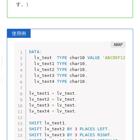
す。）
使用例
DATA
:
  lv_text  
TYPE
 char10 
VALUE
'ABCDEF1234'
,
  lv_text1 
TYPE
 char10
,
  lv_text2 
TYPE
 char10
,
  lv_text3 
TYPE
 char10
,
  lv_text4 
TYPE
 char10
.
lv_text1 
=
 lv_text
.
lv_text2 
=
 lv_text
.
lv_text3 
=
 lv_text
.
lv_text4 
=
 lv_text
.
SHIFT
 lv_text1
.
SHIFT
 lv_text2 
BY
3
PLACES
LEFT
.
SHIFT
 lv_text3 
BY
3
PLACES
RIGHT
.