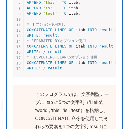
APPEND
'this'
TO
 itab
.
APPEND
'is'
TO
 itab
.
APPEND
'test'
TO
 itab
.
* オプション使用無し
CONCATENATE
LINES
OF
 itab 
INTO
result
.
WRITE
:
result
.
* SEPARATED BYオプション使用
CONCATENATE
LINES
OF
 itab 
INTO
result
SEPAR
WRITE
:
/
result
.
* RESPECTING BLANKSオプション使用
CONCATENATE
LINES
OF
 itab 
INTO
result
RESPE
WRITE
:
/
result
.
このプログラムでは、文字列型テー
ブル itab に5つの文字列（’Hello’,
‘world’, ‘this’, ‘is’, ‘test’）を格納し、
CONCATENATE 命令を使用してそ
れらの要素を1つの文字列 result に