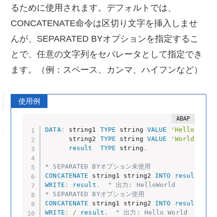
るために使用されます。デフォルトでは、
CONCATENATE命令は区切り文字を挿入しませ
んが、SEPARATED BYオプションを指定するこ
とで、任意の文字列をセパレータとして指定でき
ます。（例：スペース、カンマ、ハイフンなど）
使用例
DATA
:
 string1 
TYPE
 string 
VALUE
'Hello'
,
      string2 
TYPE
 string 
VALUE
'World'
,
result
TYPE
 string
.
* SEPARATED BYオプション未使用
CONCATENATE
 string1 string2 
INTO
result
.
WRITE
:
result
.
" 出力: HelloWorld
* SEPARATED BYオプション使用
CONCATENATE
 string1 string2 
INTO
result
SEP
WRITE
:
/
result
.
" 出力: Hello World