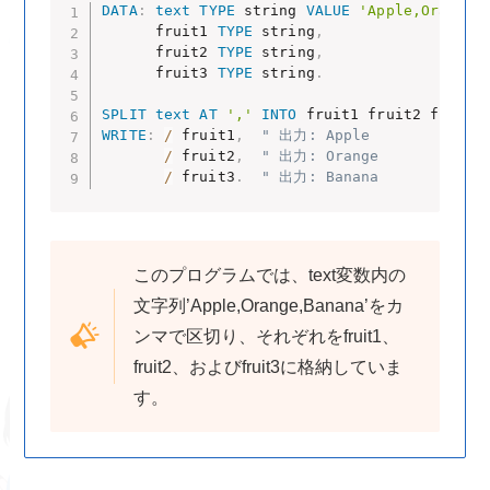
DATA
:
text
TYPE
 string 
VALUE
'Apple,Orange,
      fruit1 
TYPE
 string
,
      fruit2 
TYPE
 string
,
      fruit3 
TYPE
 string
.
SPLIT
text
AT
','
INTO
 fruit1 fruit2 fruit3
WRITE
:
/
 fruit1
,
" 出力: Apple
/
 fruit2
,
" 出力: Orange
/
 fruit3
.
" 出力: Banana
このプログラムでは、text変数内の
文字列’Apple,Orange,Banana’をカ
ンマで区切り、それぞれをfruit1、
fruit2、およびfruit3に格納していま
す。