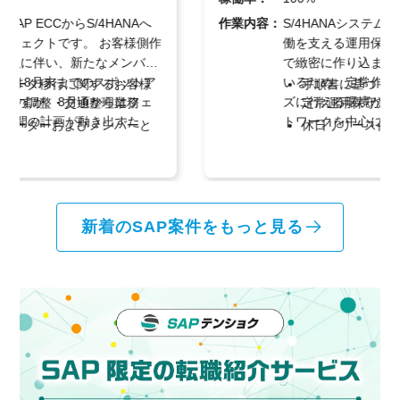
作業内容：
S/4HANAシステムにおけるBasis領域の安定稼
働を支える運用保守プロジェクトです。 詳細ま
で緻密に作り込まれた運用手順書が完備されて
いるため、定常作業のキャッチアップがスムー
手順書に基づくS/4HANA Basisシステムの
ズに行える環境が整っています。 基本はリモー
定常運用保守業務
トワークを中心に据えつつ、定期的な定例会で
休日リリース作業の対応および本番環境へ
の客先訪問や休日のリリース作業、障害対応な
の適用管理
どの非定常作業にも臨機応変に対応していただ
障害発生時の原因究明、復旧対応などの非
きます。
主な業務内容:
定常業務および顧客会議での報告
新着のSAP案件をもっと見る