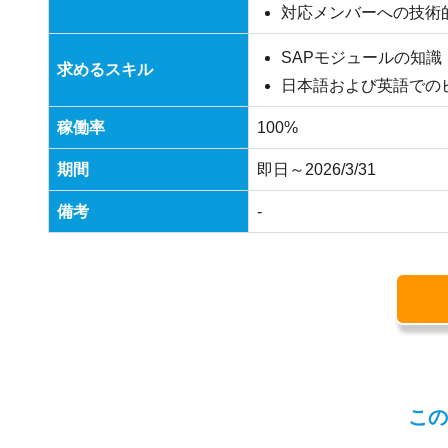
対応メンバーへの技術
SAPモジュールの知識：FI (
求めるスキル
日本語および英語での
稼働率
100%
期間
即日～2026/3/31
備考
-
この