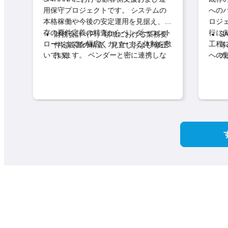
用保守プロジェクトです。 システムの
へのバ
本格稼働や今後の安定運用を見据え、既
ロジェクト
気
存の要件定義の精査からベンダーコント
行に向
財務会計（FI）領域における業務要
SAP
ロールまでを幅広くカバーする体制を敷
工程に
件定義書の精査、見直しおよび修正
等
いています。 ベンダーと密に連携しな
への影
作業
の
がら、システムのあるべき姿を顧客の立
迎えています。 
ア
ベンダーが作成したシステム設計書
ア
場で検証し、運用の最適化を進めていく
結果分
や成果物のレビュー、品質チェック
ン
重要な役割となります。 財務会計領域
客説明
行
システム運用保守プロセスの構築お
イ
のスペシャリストとして、長期的にプロ
ラスと
よび障害発生時の原因調査・対応
策
ー
ジェクトの安定稼働を支える業務を担当
す。
主
化
していただきます。
主な業務内容:
形
り