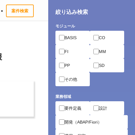
案件検索
絞り込み検索
モジュール
BASIS
CO
FI
MM
援
PP
SD
その他
業務領域
要件定義
設計
開発（ABAP/Fiori）