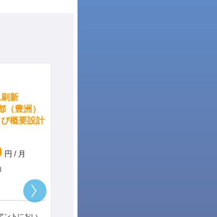
CO
FI
MM
SD
刷新
【食品業／運用保守（FI・
都（豊洲）
SD/MM）】神奈川県（横浜）
び概要設計
／問い合わせ対応および調査業
務の推進
1,250,000
円 / 月
～
円 / 月
神奈川県
リモート併用
運用・保守
作業内容
ントにおい
食品業を展開するクライアントにおけ