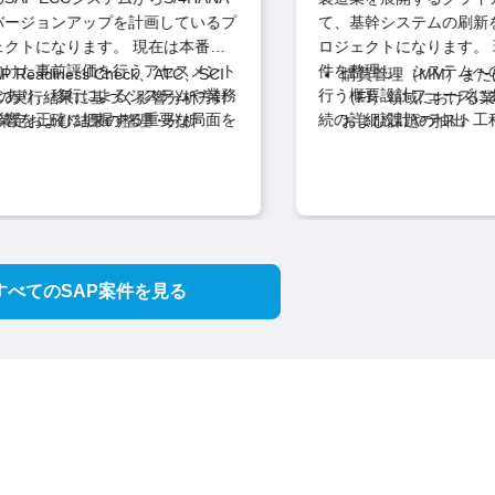
ージョンアップを計画しているプ
て、基幹システムの刷新を
になります。 現在は本番移
ロジェクトになります。 現在は業務要
けた事前評価を行うアセスメント
件を整理し、システムへの
 Readiness Check、ATC、SCI
購買管理（MM）また
あり、移行によるシステムや業務
行う概要設計フェーズにあり
の実行結果に基づく影響分析方針
（FI）領域における業
響を正確に把握する重要な局面を
続の詳細設計やテスト工程
策定および結果の整理・分析
および課題の抽出
各種チェックツールの
入れ、確実な設計とユーザ
セスメント結果を踏まえたアドオ
各業務プロセスに応じ
析から各方針の策定、さらには顧
説明が求められる環境です。 これ
改修方針、テスト方針、および移
の作成、および概要設
までの一連のタスクをリーダーク
の知見を活かし、MMまたは
方針の策定
ユーザー部門への仕様
して強力に推進していただきま
要設計者としてプロセス構
定した各種方針のドキュメント
後続チームへのスムー
な業務内容
いただきます。
主な業務内
、および顧客に対する説明・合意
に向けた調整業務
成業務の主導
すべてのSAP案件を見る