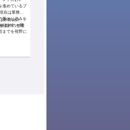
進めているプ
る、SAPシステムの運用保守プロジェク
トになります。 本プロジェクトでは、
落とし込みを
日々の業務運用を安定させるため、ユー
は財務会計
担当領域（会計またはロジスティク
ます。 後
ザーからの問い合わせに対して迅速かつ
務要件の整理
ス）におけるユーザーからの問い合
までを視野に
的確に対応する体制の強化を図っていま
わせ対応およびトラブルシューティ
ング
ーへの丁寧な
す。 ミドルクラス以上の業務知識を活
た業務フロー
まで
かし、複合的な観点からシステムや業務
計書の策定
複合的な事象に対するシステム挙動
FI領域の概
の調査・判断を能動的に行うことが求め
の調査、原因の特定、および適切な
説明、および
築を担当して
られる環境です。 これまでの知見を活
回答・対応策の提示
ズな引き継ぎ
容:
かし、会計またはロジスティクス領域の
業務プロセスの理解に基づく運用の
担当コンサルタントとして運用の安定化
改善、および関連ドキュメントの整
と業務サポートを担当していただきま
備・更新
す。
主な業務内容: