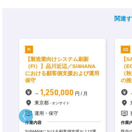
関連す
FI
CO
入
【製造業向けシステム刷新
【S
（FI）】品川近辺／S/4HANA
（EC
における顧客側支援および運用
（秋
保守
の推
1,250,000
～
円 / 月
東京都
オンサイト
運用・保守
要
作業内容
作業内
ベ
S/4HANAにおける顧客側支援および運
既存のS