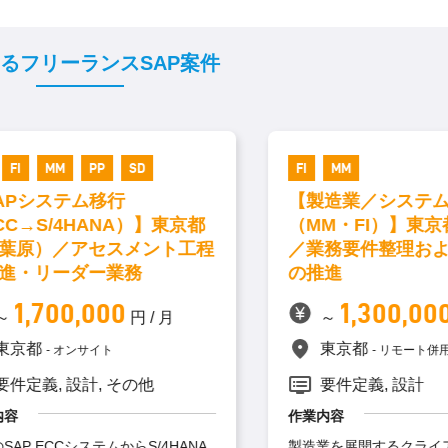
るフリーランスSAP案件
FI
MM
PP
SD
FI
MM
APシステム移行
【製造業／システム
C→S/4HANA）】東京都
（MM・FI）】東京
葉原）／アセスメント工程
／業務要件整理およ
進・リーダー業務
の推進
1,700,000
1,300,000
～
円 / 月
～
東京都
東京都
オンサイト
リモート併用
件定義, 設計, その他
要件定義, 設計
容
作業内容
AP ECCシステムからS/4HANA
製造業を展開するクライア