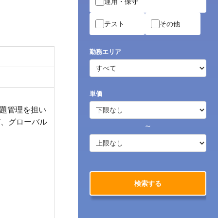
運用・保守
テスト
その他
勤務エリア
単価
課題管理を担い
ど、グローバル
～
検索する