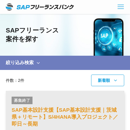
SAPフリーランス
案件を探す
絞り込み検索
モジュール
件数：2件
BASIS
CO
募集終了
FI
MM
SAP基本設計支援【SAP基本設計支援｜茨城
PP
SD
県＋リモート】S/4HANA導入プロジェクト／
即日～長期
その他