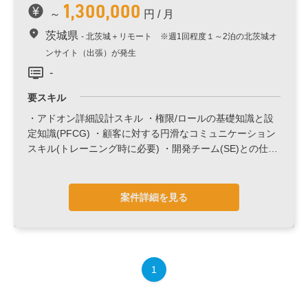
1,300,000
～
円 / 月
茨城県
北茨城＋リモート ※週1回程度１～2泊の北茨城オ
ンサイト（出張）が発生
-
検索する
要スキル
・アドオン詳細設計スキル ・権限/ロールの基礎知識と設
定知識(PFCG) ・顧客に対する円滑なコミュニケーション
スキル(トレーニング時に必要) ・開発チーム(SE)との仕様
調整スキル
案件詳細を見る
1