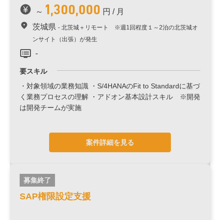
1,300,000
～
円 / 月
業務領域
茨城県
北茨城＋リモート ※週1回程度１～2泊の北茨城オ
ンサイト（出張）が発生
要件定義
設計
-
開発（ABAP/Fiori）
要スキル
・対象領域の業務知識 ・S/4HANAのFit to Standardに基づ
運用・保守
く業務プロセスの理解 ・アドオン基本設計スキル ※開発
は開発チームが実施
テスト
その他
勤務エリア
案件詳細を見る
募集終了
単価
SAP権限設定支援
～