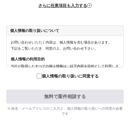
個人情報の取り扱いについて
お問い合わせいただく内容は、個人情報を含む場合があります。
下記をご覧いただき、同意の上、お問い合わせ下さい。
個人情報の利用目的
当社が取得したすべての個人情報は、以下内容を目的として利用しま
す。
個人情報の取り扱いに同意する
・当社へのお問合せに対する回答のため
・当社サービスに関するご相談への回答のため
・当社の取り扱う個人情報に関する苦情・相談への対応のため
個人情報の提供
姓名・メールアドレスのご入力と、個人情報の取り扱いへの同意が必要
法令に基づく場合を除いて、取得した個人情報を第三者に提供するこ
です
とはありません。
個人情報の委託