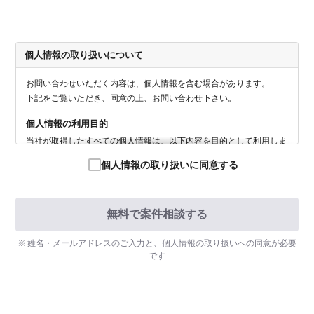
個人情報の取り扱いについて
お問い合わせいただく内容は、個人情報を含む場合があります。
下記をご覧いただき、同意の上、お問い合わせ下さい。
個人情報の利用目的
当社が取得したすべての個人情報は、以下内容を目的として利用しま
す。
個人情報の取り扱いに同意する
・当社へのお問合せに対する回答のため
・当社サービスに関するご相談への回答のため
・当社の取り扱う個人情報に関する苦情・相談への対応のため
個人情報の提供
姓名・メールアドレスのご入力と、個人情報の取り扱いへの同意が必要
法令に基づく場合を除いて、取得した個人情報を第三者に提供するこ
です
とはありません。
個人情報の委託
個人情報の取り扱いを外部に委託する場合は、当社が規定する個人情