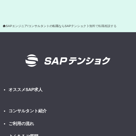
報管理基準を満たす企業を選定して委託を行い、適切な取り扱いが行
われるよう監督します。
個人情報を与えることの任意性及び当該情報を与えなかった場
SAPエンジニア/コンサルタントの転職ならSAPテンショク
無料で転職相談する
合に生じる結果
個人情報を取得する項目は、全てご本人によってご提供いただくもの
です。
ただし、必要な項目をいただけない場合、利用目的に記載の諸手続又
は処理に支障が生じる可能性があります。
本人が容易に認識できない方法による個人情報の取得
クッキー（cookie）、ウェブビーコン（web beacon）、広告用識別
子などの技術を使用して個人情報を取得する場合があります。
オススメSAP求人
個人情報の安全管理措置について
取得した個人情報については、漏えい、滅失またはき損の防止と是
正、その他個人情報の安全管理のために必要かつ適切な措置を講じま
コンサルタント紹介
す。
このサイトは、SSL（Secure Socket Layer）による暗号化措置を講
ご利用の流れ
じています。
個人情報の開示等の請求等に関する手続き