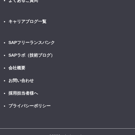
よくあるご質問
当社は当社が個人情報を取得したご本人、またはその代理人から、利
用目的の通知、開示、内容の訂正、追加又は削除、利用の停止、消去
又は第三者への提供の停止、第三者提供記録の開示（「開示等の請求
キャリアブログ一覧
等」といいます。）を求められた場合、所定の手続きにより、速やか
に対応いたします。
SAPフリーランスバンク
開示等の請求等の請求先
開示等のご請求は、下記窓口までお申し込みください。
SAPラボ（技術ブログ）
当社所定の請求書を郵送いたします。
会社概要
【個人情報お問合せ窓口】
株式会社スプラッシュエンジニアリング
お問い合わせ
個人情報保護管理者 窪田 将志（取締役）
E-mail：
contact@splash-eng.com
採用担当者様へ
プライバシーポリシー