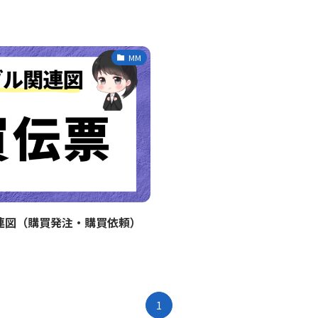
MM
関連図（購買発注・購買依頼）
1