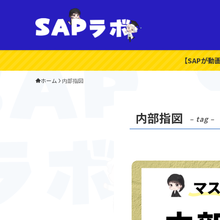
【SAPが動
ホーム
内部指図
内部指図
– tag –