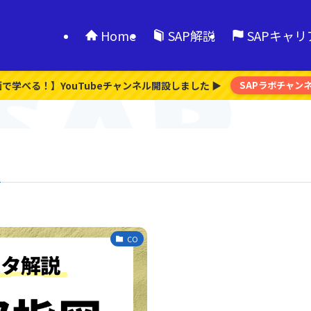
Home
SAP解説
SAPキャ
画で学べる！】YouTubeチャンネル開設しました ▶
SAPラボチャン
CO