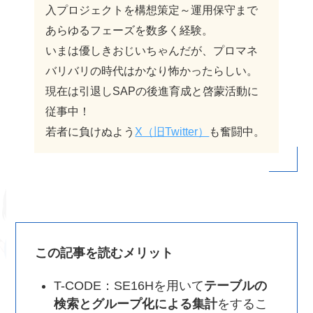
入プロジェクトを構想策定～運用保守まで
あらゆるフェーズを数多く経験。
いまは優しきおじいちゃんだが、プロマネ
バリバリの時代はかなり怖かったらしい。
現在は引退しSAPの後進育成と啓蒙活動に
従事中！
若者に負けぬよう
X（旧Twitter）
も奮闘中。
この記事を読むメリット
T-CODE：SE16Hを用いて
テーブルの
検索とグループ化による集計
をするこ