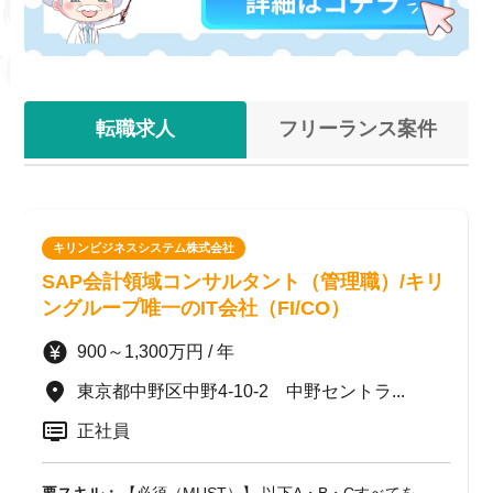
転職求人
フリーランス案件
キリンビジネスシステム株式会社
SAP会計領域コンサルタント（管理職）/キリ
ングループ唯一のIT会社（FI/CO）
900～1,300万円 / 年
東京都中野区中野4-10-2 中野セントラ...
正社員
要スキル：
【必須（MUST）】 以下A・B・Cすべてを...